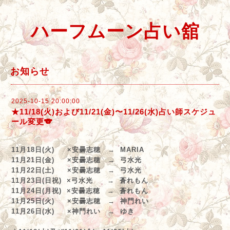
ハーフムーン占い舘
お知らせ
2025-10-15 20:00:00
★11/18(火)および11/21(金)〜11/26(水)占い師スケジュ
ール変更🐨
11月18日(火) ×
安曇志穂
→
MARIA
11月21日(金) ×
安曇志穂
→
弓水光
11月22日(土) ×
安曇志穂
→
弓水光
11月23日(日祝) ×
弓水光
→
蒼れもん
11月24日(月祝) ×
安曇志穂
→
蒼れもん
11月25日(火) ×
安曇志穂
→
神門れい
11月26日(水) ×神門れい → ゆき