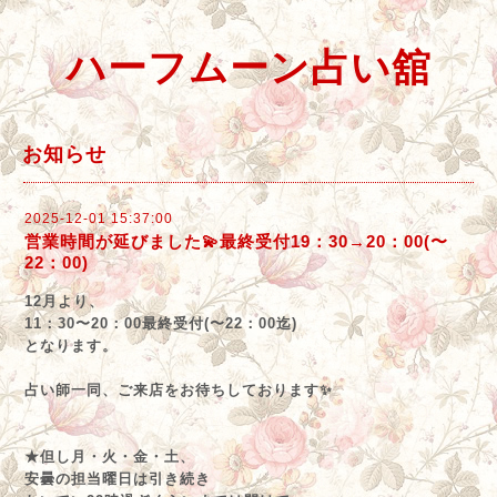
ハーフムーン占い舘
お知らせ
2025-12-01 15:37:00
営業時間が延びました💫最終受付19：30→20：00(〜
22：00)
12月より、
11：30〜20：00最終受付(〜22：00迄)
となります。
占い師一同、ご来店をお待ちしております✨
★但し月・火・金・土、
安曇の担当曜日は引き続き